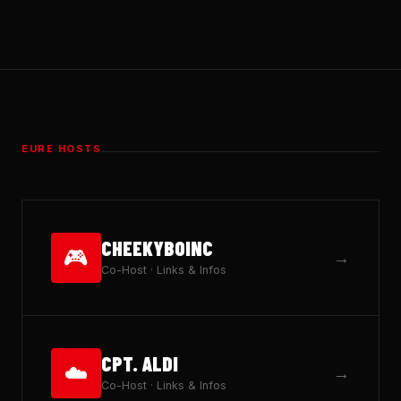
EURE HOSTS
CHEEKYBOINC
🎮
→
Co-Host · Links & Infos
CPT. ALDI
☁️
→
Co-Host · Links & Infos