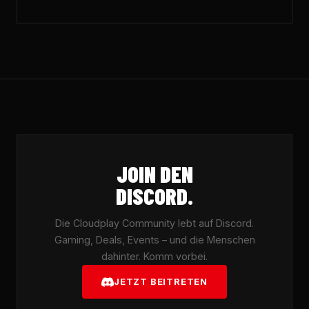
JOIN DEN
DISCORD.
Die Cloudplay Community lebt auf Discord.
Gaming, Deals, Events – und die Menschen
dahinter. Komm vorbei.
JETZT BEITRETEN