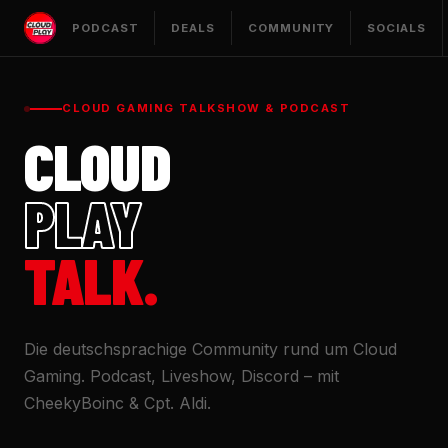
PODCAST
DEALS
COMMUNITY
SOCIALS
CLOUD GAMING TALKSHOW & PODCAST
CLOUD
PLAY
TALK.
Die deutschsprachige Community rund um Cloud
Gaming. Podcast, Liveshow, Discord – mit
CheekyBoinc & Cpt. Aldi.