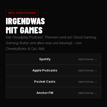
NEU VERFÜGBAR
IRGENDWAS
MIT GAMES
Der Cloudplay Podcast. Themen rund um Cloud Gaming,
Gaming-Kultur und alles was uns bewegt – von
CheekyBoinc & Cpt. Aldi.
Spotify
Jetzt hören →
Apple Podcasts
Jetzt hören →
Pocket Casts
Jetzt hören →
Anchor FM
Jetzt hören →