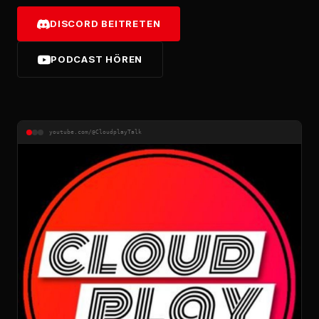
DISCORD BEITRETEN
PODCAST HÖREN
youtube.com/@CloudplayTalk